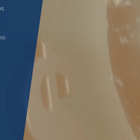
os
mo